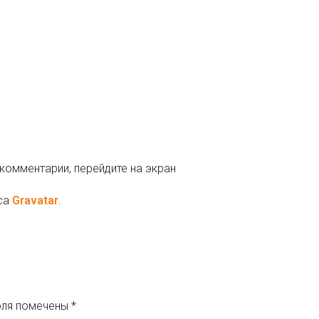
комментарии, перейдите на экран
са
Gravatar
.
оля помечены
*