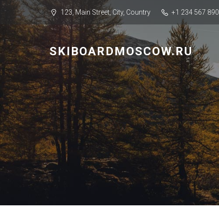
123, Main Street, City, Country
+1 234 567 890
SKIBOARDMOSCOW.RU